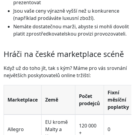
prezentovat
Jsou vaše ceny výrazně vyšší než u konkurence
(například prodáváte luxusní zboží).
Nemáte dostatečnou marži, abyste si mohli dovolit
platit zprostředkovatelskou provizi provozovateli.
Hráči na české marketplace scéně
Když už do toho jít, tak s kým? Máme pro vás srovnání
největších poskytovatelů online tržiští:
Fixní
Počet
Marketplace
Země
měsíční
prodejců
poplatky
EU kromě
120 000
Allegro
Malty a
0
+