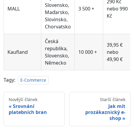
290 Kč
Slovensko,
MALL
3 500 +
nebo 990
Maďarsko,
Kč
Slovinsko,
Chorvatsko
Česká
39,95 €
republika,
Kaufland
10 000 +
nebo
Slovensko,
49,90 €
Německo
Tagy:
E-Commerce
Novější článek
Starší článek
Srovnání
Jak mít
platebních bran
prozákaznický e-
shop