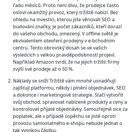
řadu měsíců. Proto není divu, že prodejce často
osloví okamžitý provoz, který tržiště nabízí. Bez
ohledu na investici, kterou jste věnovali SEO a
budování značky, je počet zákazníků, kteří dorazí
do vašeho obchodu, omezený. V offline světě je
ekvivalentem otevření prodejny v e-bchodním
centru. Tento obrovský dosah se ve vašich
výsledcích s velkou pravděpodobností projeví.
Například Amazon tvrdí, že na jejich tržišti firmy
zvýší své prodeje až o 50 %.
Náklady se sníží
Tržiště vám mnohé usnadňují:
zajišťují platformu, někdy i plnění objednávek, SEO
a dokonce i marketingové strategie. Stačí vytvořit
svůj obchod, spravovat nabízené produkty a ceny a
kontrolovat přijaté objednávky. Samozřejmě sice za
poplatek, ale v případě úspěchu se jistě oproti
provozu samostatného e-shopu nebude jednat o
tak vysokou částku.