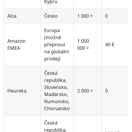
Kypru
Alza
Česko
1 000 +
0
Evropa
(možné
Amazon
1 000
přepnout
40 €
EMEA
000 +
na globální
prodej)
Česká
republika,
Slovensko,
Heureka
2 000 +
0
Maďarsko,
Rumunsko,
Chorvatsko
Česká
republika,