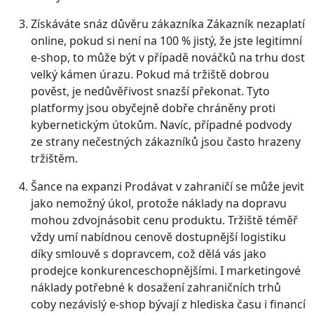
Získáváte snáz důvěru zákazníka
Zákazník nezaplatí
online, pokud si není na 100 % jistý, že jste legitimní
e-shop, to může být v případě nováčků na trhu dost
velký kámen úrazu. Pokud má tržiště dobrou
pověst, je nedůvěřivost snazší překonat. Tyto
platformy jsou obyčejně dobře chráněny proti
kybernetickým útokům. Navíc, případné podvody
ze strany nečestných zákazníků jsou často hrazeny
tržištěm.
Šance na expanzi
Prodávat v zahraničí se může jevit
jako nemožný úkol, protože náklady na dopravu
mohou zdvojnásobit cenu produktu. Tržiště téměř
vždy umí nabídnou cenově dostupnější logistiku
díky smlouvě s dopravcem, což dělá vás jako
prodejce konkurenceschopnějšími. I marketingové
náklady potřebné k dosažení zahraničních trhů
coby nezávislý e-shop bývají z hlediska času i financí