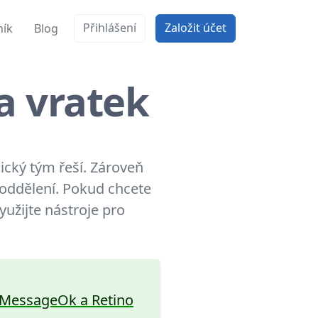
Přihlášení
Založit účet
ník
Blog
a vratek
nický tým řeší. Zároveň
 oddělení. Pokud chcete
yužijte nástroje pro
í MessageOk a Retino