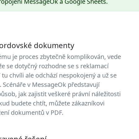
opojení MessageOk a Google Sheets.
ordovské dokumenty
rému je proces zbytečně komplikován, vede
že se dotyčný rozhodne se s reklamací
 tu chvíli ale odchází nespokojený a už se
í. Scénáře v MessageOk představují
ůsob, jak zajistit veškeré právní náležitosti
ud budete chtít, můžete zákazníkovi
žení dokumentů v PDF.
pravené řešení