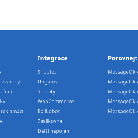
Integrace
Porovnej
y
Shoptet
MessageOk v
í e-shopy
Upgates
MessageOk vs
učení
Shopify
MessageOk v
vky
WooCommerce
MessageOk v
 reklamací
Balíkobot
MessageOk v
ře
Zásilkovna
Další napojení