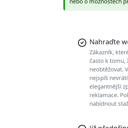
nebo o možnostech pr
Nahraďte w
Zákazník, kte
často k tomu, 
neobtěžovat. V
nejspíš nevrát
elegantnější zp
reklamace. Pok
nabídnout sta
Již předpři