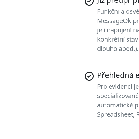
Funkční a osvě
MessageOk pro
je i napojení 
konkrétní stav 
dlouho apod.).
Přehledná 
Pro evidenci j
specializované
automatické p
Spreadsheet, R