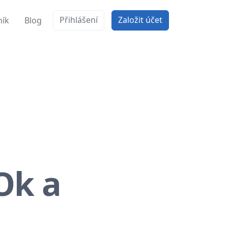
Přihlášení
Založit účet
ník
Blog
Ok a