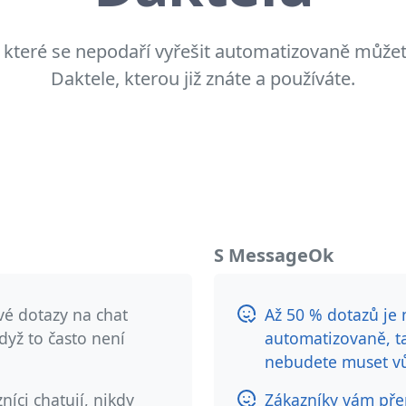
 které se nepodaří vyřešit automatizovaně můžet
Daktele, kterou již znáte a používáte.
S MessageOk
své dotazy na chat
Až 50 % dotazů je
dyž to často není
automatizovaně, t
nebudete muset vů
íci chatují, nikdy
Zákazníky vám pře