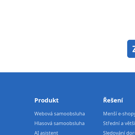
Produkt
Řešení
Webová samoobsluha
Menší e-shop
Hlasová samoobsluha
Střední a větš
AI asistent
Sledování dor