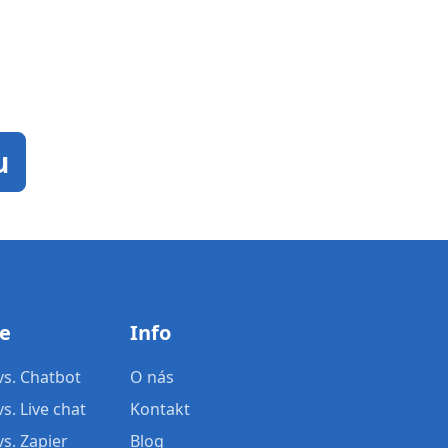
u
te
Info
s. Chatbot
O nás
. Live chat
Kontakt
s. Zapier
Blog