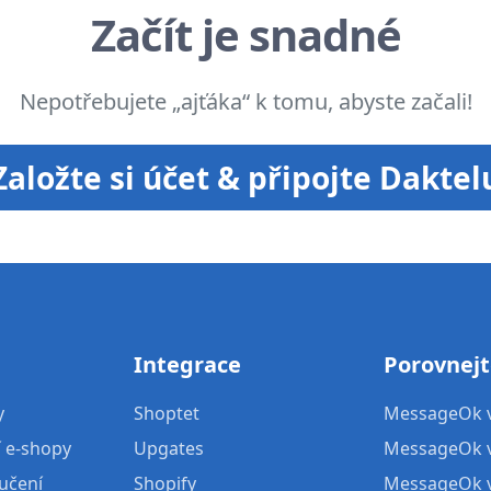
Začít je snadné
Nepotřebujete „ajťáka“ k tomu, abyste začali!
Založte si účet & připojte Daktel
Integrace
Porovnej
y
Shoptet
MessageOk v
í e-shopy
Upgates
MessageOk vs
učení
Shopify
MessageOk v