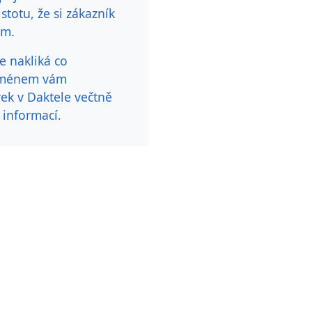
stotu, že si zákazník
ám.
e nakliká co
 jménem vám
ek v Daktele večtně
 informací.