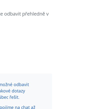
e odbavit přehledně v
 možné odbavit
akové dotazy
bec řešit.
pojíme na chat až